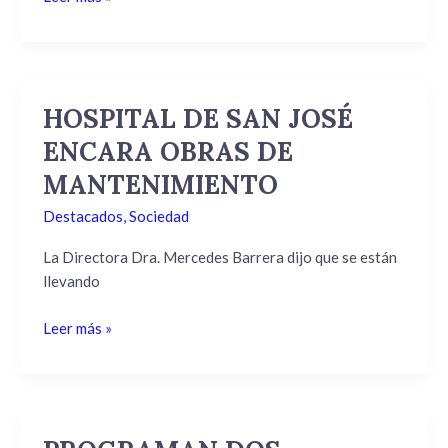
BENÉFICA
HOSPITAL DE SAN JOSÉ
HOSPITAL
DE
ENCARA OBRAS DE
SAN
MANTENIMIENTO
JOSÉ
ENCARA
Destacados
,
Sociedad
OBRAS
DE
La Directora Dra. Mercedes Barrera dijo que se están
MANTENIMIENTO
llevando
Leer más »
PROGRAMAN