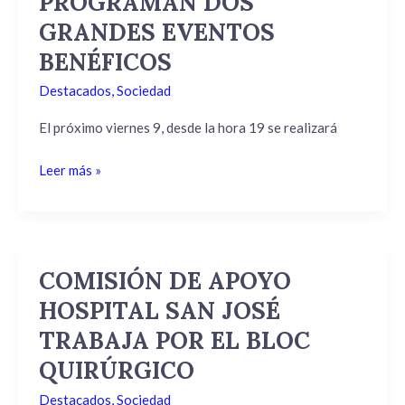
PROGRAMAN DOS
DOS
GRANDES EVENTOS
GRANDES
BENÉFICOS
EVENTOS
BENÉFICOS
Destacados
,
Sociedad
El próximo viernes 9, desde la hora 19 se realizará
Leer más »
COMISIÓN DE APOYO
COMISIÓN
DE
HOSPITAL SAN JOSÉ
APOYO
TRABAJA POR EL BLOC
HOSPITAL
SAN
QUIRÚRGICO
JOSÉ
Destacados
,
Sociedad