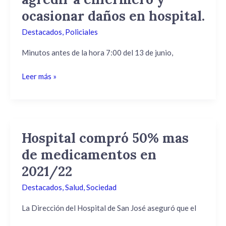
prueba
ocasionar daños en hospital.
por
agredir
Destacados
,
Policiales
a
enfermero
Minutos antes de la hora 7:00 del 13 de junio,
y
Leer más »
ocasionar
daños
en
hospital.
Hospital compró 50% mas
Hospital
compró
de medicamentos en
50%
2021/22
mas
de
Destacados
,
Salud
,
Sociedad
medicamentos
en
La Dirección del Hospital de San José aseguró que el
2021/22