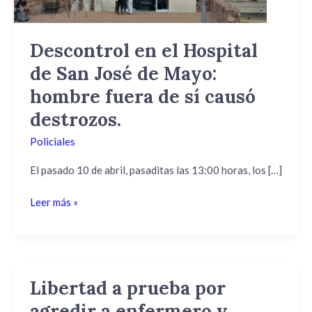
de
Mayo:
hombre
Descontrol en el Hospital
fuera
de San José de Mayo:
de
sí
hombre fuera de sí causó
causó
destrozos.
destrozos.
Policiales
El pasado 10 de abril, pasaditas las 13:00 horas, los […]
Leer más »
Libertad a prueba por
Libertad
a
agredir a enfermero y