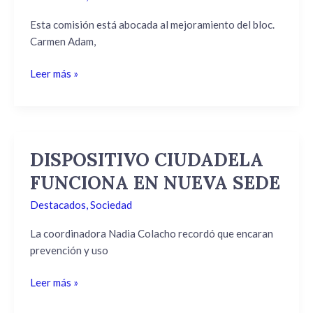
TRABAJA
POR
Esta comisión está abocada al mejoramiento del bloc.
EL
Carmen Adam,
BLOC
QUIRÚRGICO
Leer más »
DISPOSITIVO CIUDADELA
DISPOSITIVO
CIUDADELA
FUNCIONA EN NUEVA SEDE
FUNCIONA
Destacados
,
Sociedad
EN
NUEVA
La coordinadora Nadia Colacho recordó que encaran
SEDE
prevención y uso
Leer más »