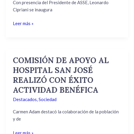
Con presencia del Presidente de ASSE, Leonardo
mental
Cipriani se inaugura
en
Hospital
Leer más »
de
San
José
COMISIÓN DE APOYO AL
COMISIÓN
DE
HOSPITAL SAN JOSÉ
APOYO
REALIZÓ CON ÉXITO
AL
HOSPITAL
ACTIVIDAD BENÉFICA
SAN
Destacados
,
Sociedad
JOSÉ
REALIZÓ
Carmen Adam destacó la colaboración de la población
CON
y de
ÉXITO
ACTIVIDAD
Leer más »