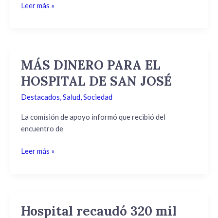
Leer más »
MÁS DINERO PARA EL
MÁS
DINERO
HOSPITAL DE SAN JOSÉ
PARA
Destacados
,
Salud
,
Sociedad
EL
HOSPITAL
La comisión de apoyo informó que recibió del
DE
encuentro de
SAN
JOSÉ
Leer más »
Hospital recaudó 320 mil
Hospital