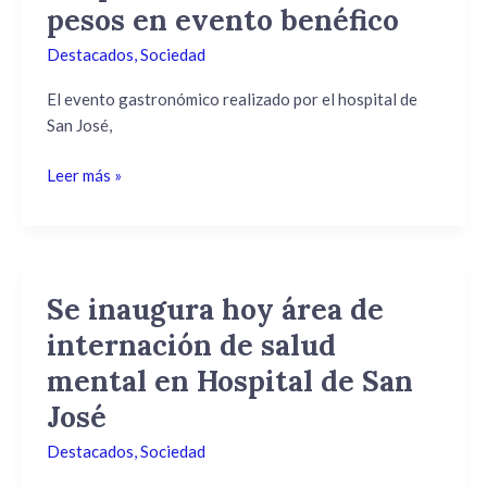
recaudó
pesos en evento benéfico
320
Destacados
,
Sociedad
mil
pesos
El evento gastronómico realizado por el hospital de
en
San José,
evento
benéfico
Leer más »
Se inaugura hoy área de
Se
inaugura
internación de salud
hoy
mental en Hospital de San
área
de
José
internación
Destacados
,
Sociedad
de
salud