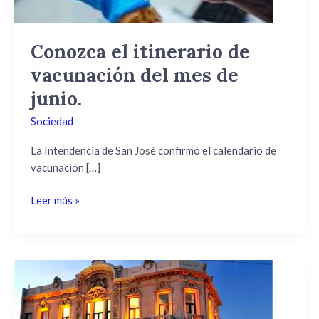
de
junio.
Conozca el itinerario de
vacunación del mes de
junio.
Sociedad
La Intendencia de San José confirmó el calendario de
vacunación […]
Leer más »
Conozca
los
espectáculos