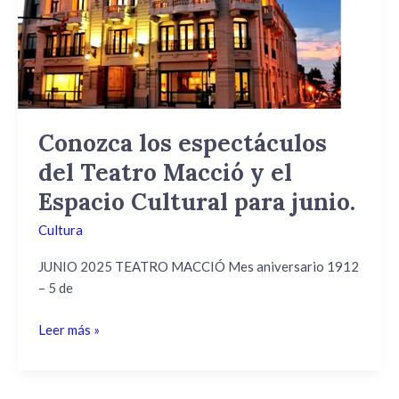
del
Teatro
Macció
y
el
Espacio
Cultural
Conozca los espectáculos
para
del Teatro Macció y el
junio.
Espacio Cultural para junio.
Cultura
JUNIO 2025 TEATRO MACCIÓ Mes aniversario 1912
– 5 de
Leer más »