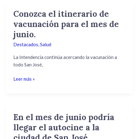
Conozca el itinerario de
Conozca
el
vacunación para el mes de
itinerario
junio.
de
vacunación
Destacados
,
Salud
para
el
La Intendencia continúa acercando la vacunación a
mes
todo San José,
de
Leer más »
junio.
En el mes de junio podría
En
el
llegar el autocine a la
mes
ciudad de San José.
de