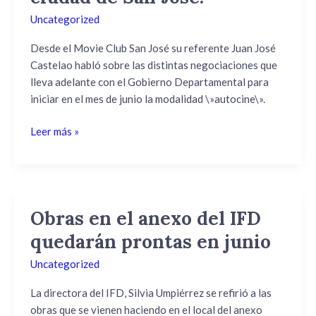
junio
Uncategorized
podría
llegar
Desde el Movie Club San José su referente Juan José
el
Castelao habló sobre las distintas negociaciones que
autocine
lleva adelante con el Gobierno Departamental para
a
iniciar en el mes de junio la modalidad \»autocine\».
la
Leer más »
ciudad
de
San
José.
Obras en el anexo del IFD
Obras
en
quedarán prontas en junio
el
Uncategorized
anexo
del
La directora del IFD, Silvia Umpiérrez se refirió a las
IFD
obras que se vienen haciendo en el local del anexo
quedarán