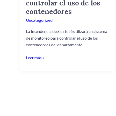
pondrá
controlar el uso de los
en
contenedores
marcha
Uncategorized
un
sistema
La Intendencia de San José utilizará un sistema
de
de monitoreo para controlar el uso de los
videovigilancia
contenedores del departamento.
para
controlar
Leer más »
el
uso
de
los
contenedores