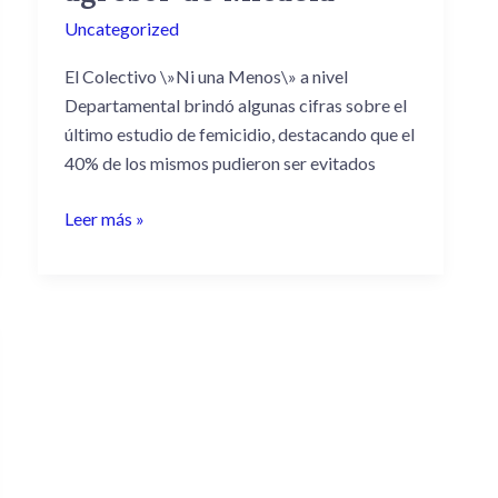
femicidio
Uncategorized
y
reclamó
El Colectivo \»Ni una Menos\» a nivel
a
Departamental brindó algunas cifras sobre el
la
último estudio de femicidio, destacando que el
justicia
40% de los mismos pudieron ser evitados
que
Leer más »
se
tomen
medidas
más
agravantes
contra
el
agresor
de
Micaela