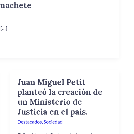
 machete
 […]
Juan Miguel Petit
Juan
Miguel
planteó la creación de
Petit
un Ministerio de
planteó
Justicia en el país.
la
creación
Destacados
,
Sociedad
de