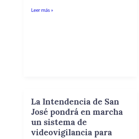
la
Leer más »
justicia
La Intendencia de San
La
Intendencia
José pondrá en marcha
de
un sistema de
San
videovigilancia para
José