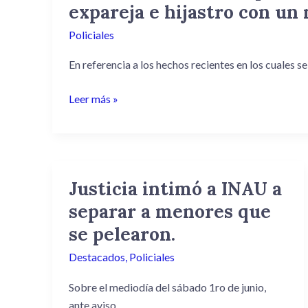
expareja e hijastro con un
Policiales
En referencia a los hechos recientes en los cuales se
Leer más »
Justicia intimó a INAU a
Justicia
intimó
separar a menores que
a
se pelearon.
INAU
a
Destacados
,
Policiales
separar
Sobre el mediodía del sábado 1ro de junio,
a
ante aviso