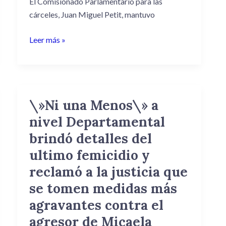
El Comisionado Parlamentario para las
un
cárceles, Juan Miguel Petit, mantuvo
Ministerio
de
Leer más »
Justicia
en
el
país.
\»Ni una Menos\» a
\»Ni
una
nivel Departamental
Menos\»
brindó detalles del
a
ultimo femicidio y
nivel
Departamental
reclamó a la justicia que
brindó
se tomen medidas más
detalles
agravantes contra el
del
agresor de Micaela
ultimo