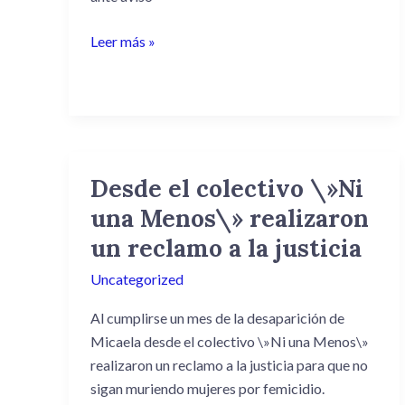
menores
que
Leer más »
se
pelearon.
Desde el colectivo \»Ni
Desde
el
una Menos\» realizaron
colectivo
un reclamo a la justicia
\»Ni
una
Uncategorized
Menos\»
Al cumplirse un mes de la desaparición de
realizaron
Micaela desde el colectivo \»Ni una Menos\»
un
realizaron un reclamo a la justicia para que no
reclamo
sigan muriendo mujeres por femicidio.
a