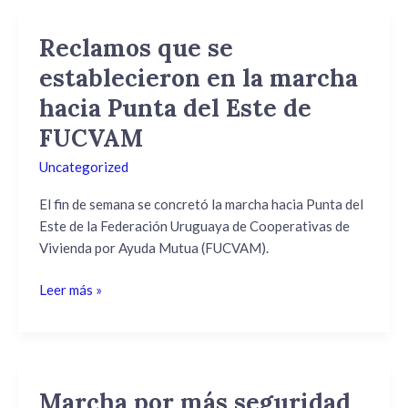
Reclamos que se
Reclamos
que
establecieron en la marcha
se
hacia Punta del Este de
establecieron
en
FUCVAM
la
Uncategorized
marcha
hacia
El fin de semana se concretó la marcha hacia Punta del
Punta
Este de la Federación Uruguaya de Cooperativas de
del
Vivienda por Ayuda Mutua (FUCVAM).
Este
de
Leer más »
FUCVAM
Marcha por más seguridad
Marcha