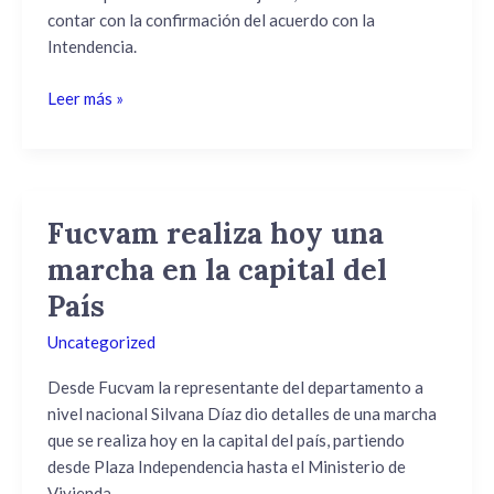
de
contar con la confirmación del acuerdo con la
junio.
Intendencia.
Leer más »
Fucvam realiza hoy una
Fucvam
realiza
marcha en la capital del
hoy
País
una
marcha
Uncategorized
en
la
Desde Fucvam la representante del departamento a
capital
nivel nacional Silvana Díaz dio detalles de una marcha
del
que se realiza hoy en la capital del país, partiendo
País
desde Plaza Independencia hasta el Ministerio de
Vivienda.