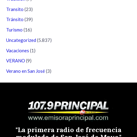
Transito
(23)
Tránsito
(39)
Turismo
(16)
Uncategorized
(5.837)
Vacaciones
(1)
VERANO
(9)
Verano en San José
(3)
"La primera radio de frecuencia
modulada de San José de Mayo."