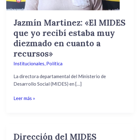
estaba
muy
diezmado
Jazmín Martinez: «El MIDES
en
que yo recibí estaba muy
cuanto
a
diezmado en cuanto a
recursos»
recursos»
Institucionales
,
Política
La directora departamental del Ministerio de
Desarrollo Social (MIDES) en […]
Leer más »
Dirección del MIDES
Dirección