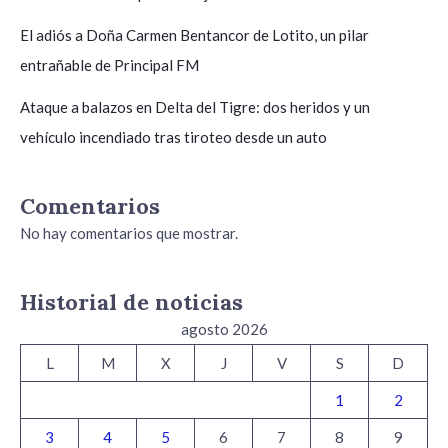
El adiós a Doña Carmen Bentancor de Lotito, un pilar
entrañable de Principal FM
Ataque a balazos en Delta del Tigre: dos heridos y un
vehículo incendiado tras tiroteo desde un auto
Comentarios
No hay comentarios que mostrar.
Historial de noticias
agosto 2026
L
M
X
J
V
S
D
1
2
3
4
5
6
7
8
9