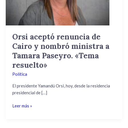
y
nombró
ministra
a
Tamara
Orsi aceptó renuncia de
Paseyro.
Cairo y nombró ministra a
«Tema
resuelto»
Tamara Paseyro. «Tema
resuelto»
Política
El presidente Yamandú Orsi, hoy, desde la residencia
presidencial de […]
Leer más »