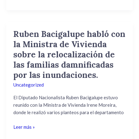
de
las
familias
damnificadas
Ruben Bacigalupe habló con
Ruben
por
Bacigalupe
la Ministra de Vivienda
las
habló
inundaciones.
sobre la relocalización de
con
la
las familias damnificadas
Ministra
por las inundaciones.
de
Vivienda
Uncategorized
sobre
El Diputado Nacionalista Ruben Bacigalupe estuvo
la
reunido con la Ministra de Vivienda Irene Moreira,
relocalización
donde le realizó varios planteos para el departamento
de
las
Leer más »
familias
damnificadas