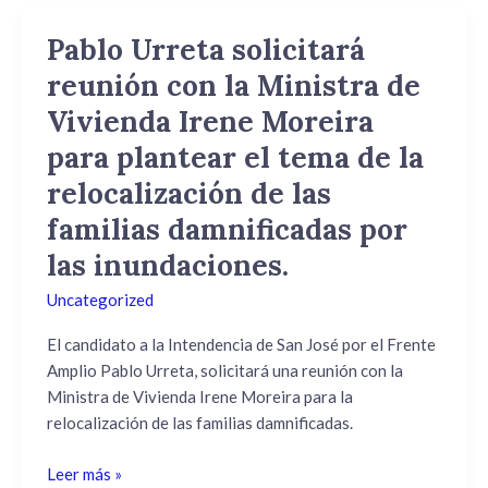
Pablo Urreta solicitará
Pablo
Urreta
reunión con la Ministra de
solicitará
Vivienda Irene Moreira
reunión
con
para plantear el tema de la
la
relocalización de las
Ministra
familias damnificadas por
de
Vivienda
las inundaciones.
Irene
Uncategorized
Moreira
para
El candidato a la Intendencia de San José por el Frente
plantear
Amplio Pablo Urreta, solicitará una reunión con la
el
Ministra de Vivienda Irene Moreira para la
tema
relocalización de las familias damnificadas.
de
la
Leer más »
relocalización