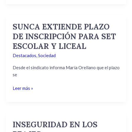
SUNCA EXTIENDE PLAZO
SUNCA
EXTIENDE
DE INSCRIPCIÓN PARA SET
PLAZO
ESCOLAR Y LICEAL
DE
INSCRIPCIÓN
Destacados
,
Sociedad
PARA
SET
Desde el sindicato informa María Orellano que el plazo
ESCOLAR
se
Y
Leer más »
LICEAL
INSEGURIDAD EN LOS
INSEGURIDAD
EN