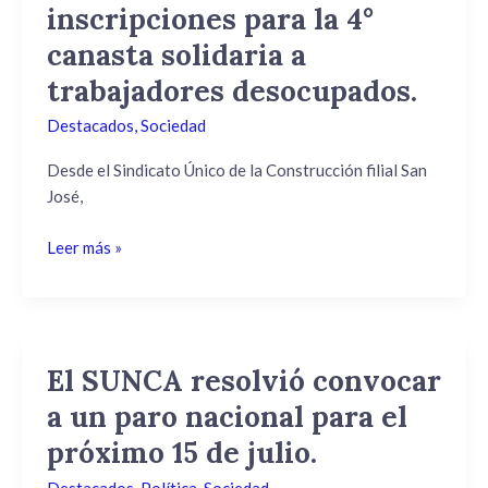
San
inscripciones para la 4°
José
canasta solidaria a
recibe
inscripciones
trabajadores desocupados.
para
Destacados
,
Sociedad
la
4°
Desde el Sindicato Único de la Construcción filial San
canasta
José,
solidaria
a
Leer más »
trabajadores
desocupados.
El SUNCA resolvió convocar
El
SUNCA
a un paro nacional para el
resolvió
próximo 15 de julio.
convocar
a
Destacados
,
Política
,
Sociedad