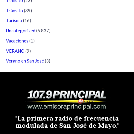
Transito
(23)
Tránsito
(39)
Turismo
(16)
Uncategorized
(5.837)
Vacaciones
(1)
VERANO
(9)
Verano en San José
(3)
"La primera radio de frecuencia
modulada de San José de Mayo."