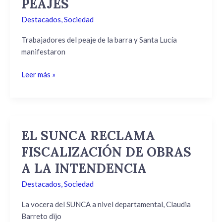
PEAJES
LOS
Destacados
,
Sociedad
PEAJES
Trabajadores del peaje de la barra y Santa Lucía
manifestaron
Leer más »
EL SUNCA RECLAMA
EL
SUNCA
FISCALIZACIÓN DE OBRAS
RECLAMA
A LA INTENDENCIA
FISCALIZACIÓN
DE
Destacados
,
Sociedad
OBRAS
A
La vocera del SUNCA a nivel departamental, Claudia
LA
Barreto dijo