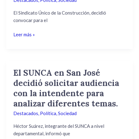
un
paro
El Sindicato Único de la Construcción, decidió
nacional
convocar para el
para
Leer más »
el
próximo
15
de
julio.
El SUNCA en San José
El
SUNCA
decidió solicitar audiencia
en
con la intendente para
San
José
analizar diferentes temas.
decidió
Destacados
,
Política
,
Sociedad
solicitar
audiencia
Héctor Suárez, integrante del SUNCA a nivel
con
departamental, informó que
la