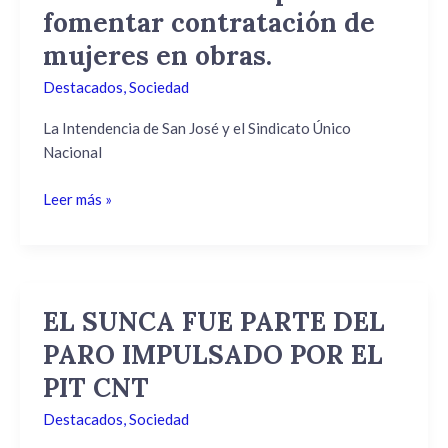
fomentar contratación de
firmaron
acuerdo
mujeres en obras.
para
Destacados
,
Sociedad
fomentar
contratación
La Intendencia de San José y el Sindicato Único
de
Nacional
mujeres
en
Leer más »
obras.
EL SUNCA FUE PARTE DEL
EL
SUNCA
PARO IMPULSADO POR EL
FUE
PIT CNT
PARTE
DEL
Destacados
,
Sociedad
PARO