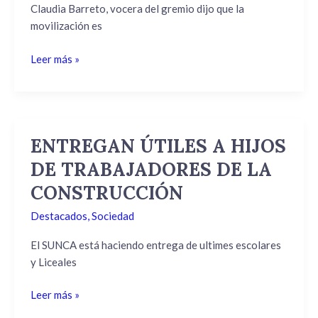
IMPULSADO
Claudia Barreto, vocera del gremio dijo que la
POR
movilización es
EL
Leer más »
PIT
CNT
ENTREGAN ÚTILES A HIJOS
ENTREGAN
ÚTILES
DE TRABAJADORES DE LA
A
CONSTRUCCIÓN
HIJOS
DE
Destacados
,
Sociedad
TRABAJADORES
DE
El SUNCA está haciendo entrega de ultimes escolares
LA
y Liceales
CONSTRUCCIÓN
Leer más »