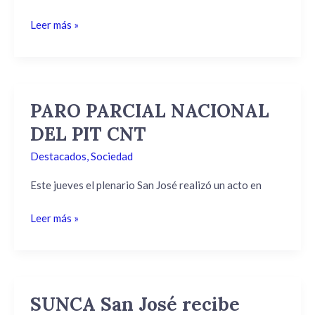
INTENDENCIA
Leer más »
PARO PARCIAL NACIONAL
PARO
PARCIAL
DEL PIT CNT
NACIONAL
Destacados
,
Sociedad
DEL
PIT
Este jueves el plenario San José realizó un acto en
CNT
Leer más »
SUNCA San José recibe
SUNCA