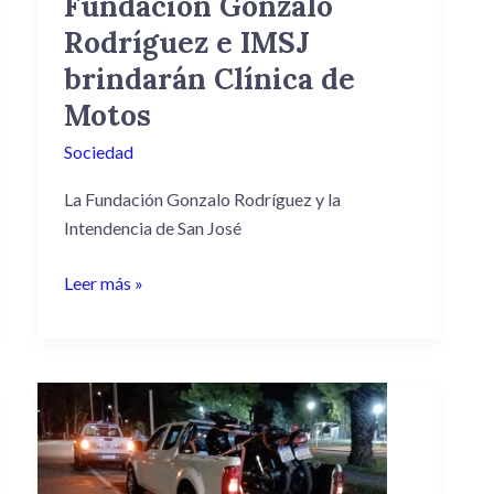
Fundación Gonzalo
Motos
Rodríguez e IMSJ
brindarán Clínica de
Motos
Sociedad
La Fundación Gonzalo Rodríguez y la
Intendencia de San José
Leer más »
Amplio
Operativo
de
Control