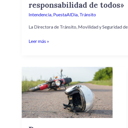
responsabilidad de todos»
Intendencia
,
PuestaAlDia
,
Tránsito
La Directora de Tránsito, Movilidad y Seguridad de 
Leer más »
Dos
personas
hospitalizadas
tras
despiste
en
Ruta
1