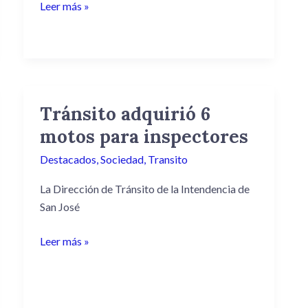
Leer más »
Tránsito adquirió 6
Tránsito
adquirió
motos para inspectores
6
Destacados
,
Sociedad
,
Transito
motos
para
La Dirección de Tránsito de la Intendencia de
inspectores
San José
Leer más »