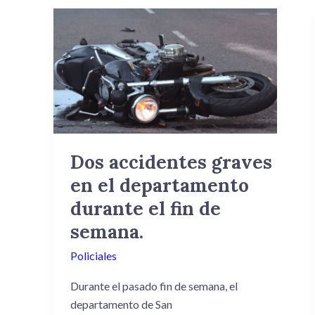
Dos
accidentes
graves
en
el
departamento
durante
el
Dos accidentes graves
fin
en el departamento
de
semana.
durante el fin de
semana.
Policiales
Durante el pasado fin de semana, el
departamento de San