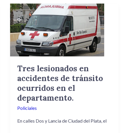
Tres
lesionados
en
accidentes
de
tránsito
ocurridos
en
Tres lesionados en
el
accidentes de tránsito
departamento.
ocurridos en el
departamento.
Policiales
En calles Dos y Lancia de Ciudad del Plata, el