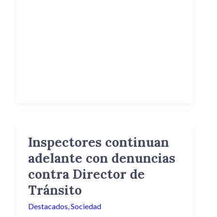
Inspectores continuan
Inspectores
continuan
adelante con denuncias
adelante
contra Director de
con
Tránsito
denuncias
contra
Destacados
,
Sociedad
Director