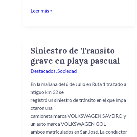
Leer más »
Siniestro de Transito
Siniestro
de
grave en playa pascual
Transito
Destacados
,
Sociedad
grave
en
En la mañana del 6 de Julio en Ruta 1 trazado a
playa
ntiguo km 32 se
pascual
registró un siniestro de tránsito en el que impa
ctaron una
camioneta marca VOLKSWAGEN SAVEIRO y
un auto marca VOLKSWAGEN GOL
ambos matriculados en San José. La conductor