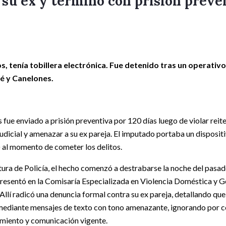
su ex y terminó con prisión preve
os, tenía tobillera electrónica. Fue detenido tras un operativo
sé y Canelones.
fue enviado a prisión preventiva por 120 días luego de violar rei
udicial y amenazar a su ex pareja. El imputado portaba un disposi
) al momento de cometer los delitos.
tura de Policía, el hecho comenzó a destrabarse la noche del pasad
presentó en la Comisaría Especializada en Violencia Doméstica y Gé
Allí radicó una denuncia formal contra su ex pareja, detallando qu
mediante mensajes de texto con tono amenazante, ignorando por c
miento y comunicación vigente.