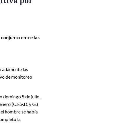
ntiva por
 conjunto entre las
teradamente las
tivo de monitoreo
o domingo 5 de julio,
nero (C.E.V.D. y G.)
e el hombre se había
ompleto la